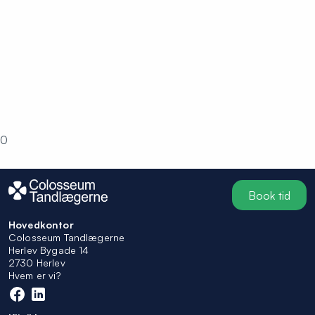
0
Book tid
Hovedkontor
Colosseum Tandlægerne
Herlev Bygade 14
2730 Herlev
Hvem er vi?