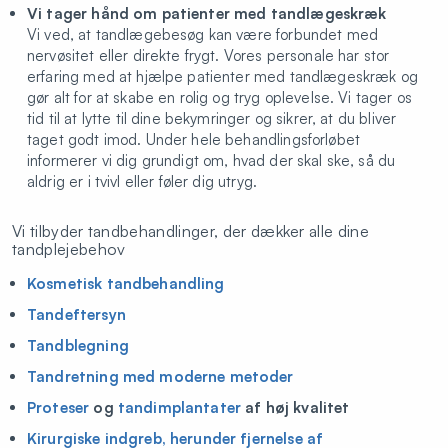
Stift
925
Vi tager hånd om patienter med tandlægeskræk
Vi ved, at tandlægebesøg kan være forbundet med
Akut oplukning (for ikke egne patienter)
270
nervøsitet eller direkte frygt. Vores personale har stor
erfaring med at hjælpe patienter med tandlægeskræk og
Rodfyldning pr. kanal
2.671
gør alt for at skabe en rolig og tryg oplevelse. Vi tager os
Rodbehandling fortand
tid til at lytte til dine bekymringer og sikrer, at du bliver
2.671
taget godt imod. Under hele behandlingsforløbet
Rodbehandling lille kindtand 1-2 kanaler
2805 - 3612
informerer vi dig grundigt om, hvad der skal ske, så du
aldrig er i tvivl eller føler dig utryg.
Rodbehandling kindtand 3-4 kanaler
4419 - 5226
Vi tilbyder tandbehandlinger, der dækker alle dine
Rodfyldning pr. kanal efterfølgende
2.805
tandplejebehov
Operativ fjernelse af visdomstand
3526 -
Kosmetisk tandbehandling
4305
Tandeftersyn
Operativ fjernelse af tand
3526 -
Tandblegning
4305
Tandretning med moderne metoder
Krone
7.799
Proteser
og
tandimplantater
af høj kvalitet
Finerkrone / Guldkrone
8.969
Kirurgiske indgreb, herunder fjernelse af