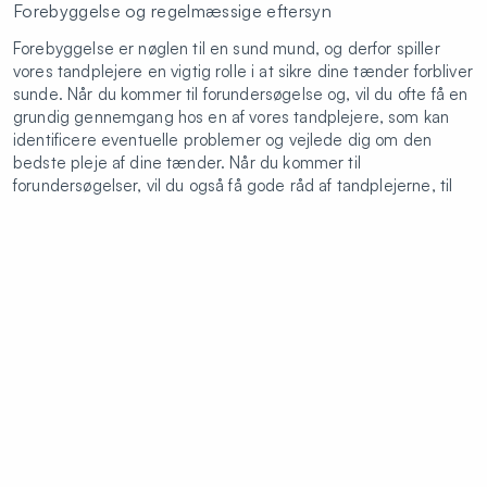
Forebyggelse og regelmæssige eftersyn
Forebyggelse er nøglen til en sund mund, og derfor spiller
vores tandplejere en vigtig rolle i at sikre dine tænder forbliver
sunde. Når du kommer til forundersøgelse og, vil du ofte få en
grundig gennemgang hos en af vores tandplejere, som kan
identificere eventuelle problemer og vejlede dig om den
bedste pleje af dine tænder. Når du kommer til
forundersøgelser, vil du også få gode råd af tandplejerne, til
hvordan du bedst kan vedligeholde en sund mund.
Book tid
Fridtjof Nansens Plads 2
oesterport@colosseumklinikken.dk
Mandag
08:00 - 16:00
Tirsdag
08:00 - 17:00
Onsdag
08:00 - 17:00