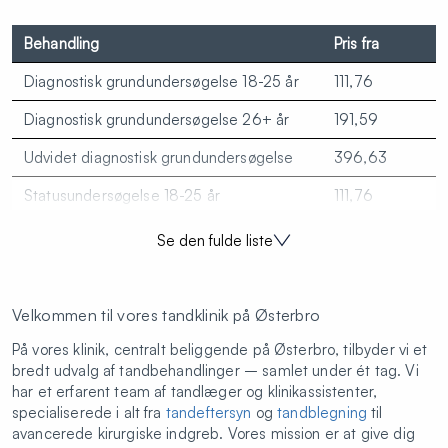
Behandling
Pris fra
Diagnostisk grundundersøgelse 18-25 år
111,76
Diagnostisk grundundersøgelse 26+ år
191,59
Udvidet diagnostisk grundundersøgelse
396,63
Statusundersøgelse 18-25 år
111,76
Statusundersøgelse 26+ år
191,59
Se den fulde liste
Fokuseret undersøgelse
157,12
Individuel forebyggende behandling
190,17
Velkommen til vores tandklinik på Østerbro
Røntgenbillede
174,95
På vores klinik, centralt beliggende på Østerbro, tilbyder vi et
bredt udvalg af tandbehandlinger – samlet under ét tag. Vi
Tandrensning A - mindst 15 tænder
239,76
har et erfarent team af tandlæger og klinikassistenter,
specialiserede i alt fra
tandeftersyn
og
tandblegning
til
Tandrensing B - højst 14 tænder
172,37
avancerede kirurgiske indgreb. Vores mission er at give dig