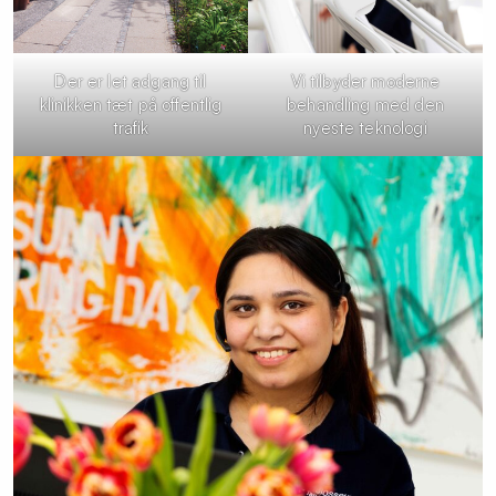
Der er let adgang til
Vi tilbyder moderne
klinikken tæt på offentlig
behandling med den
trafik
nyeste teknologi