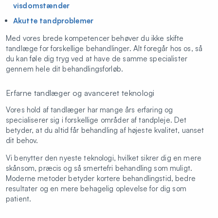
visdomstænder
Porcelænsfacade
7.291
Akutte tandproblemer
MK Krone
7.799
Med vores brede kompetencer behøver du ikke skifte
3-leddet porcelænsbro
23.398
tandlæge for forskellige behandlinger. Alt foregår hos os, så
du kan føle dig tryg ved at have de samme specialister
Implantat inkl. krone,25.196
00
gennem hele dit behandlingsforløb.
Knogleopbygning
2244
Erfarne tandlæger og avanceret teknologi
Bidskinne hård el. blød
4.488
Vores hold af tandlæger har mange års erfaring og
Hjemmeblegning
4.095
specialiserer sig i forskellige områder af tandpleje. Det
betyder, at du altid får behandling af højeste kvalitet, uanset
Gebyr ved udeblivelse
dit behov.
Op til 30 minutter
311,27
Vi benytter den nyeste teknologi, hvilket sikrer dig en mere
skånsom, præcis og så smertefri behandling som muligt.
30 - 44 minutter
898,87
Moderne metoder betyder kortere behandlingstid, bedre
resultater og en mere behagelig oplevelse for dig som
45 - 60 minutter
1486,47
patient.