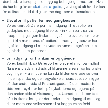
den bedste tandpleje i en tryg og behagelig atmosfære. Hvis
Simpel tandudtrækning (inklusiv
385,92
du har brug for en
akut tandlægetid
, gør vi også alt hvad vi kan
bedøvelse)
for at finde en tid til dig samme dag, som du kontakter os.
Konsultation
566 - 730
Elevator til patienter med gangbesvær
Vores klinik på Østerport har indgang til receptionen i
Panoramaoptagelse - 2D scanning
999
gadeplan, med adgang til vores klinikrum på 1. sal via
trappe. I opgangen finder du også en elevator, som fører
Injektion
454
op til klinikrummene, så patienter med gangbesvær har
Lille kindtand 1 flade
1.498
også let adgang til os. Elevatoren rummer også kørestol
og plads til tre personer.
Lille kindtand 2 flader
1.800
Let adgang for trafikanter og gående
Lille kindtand 3 flader
Vores tandklinik på Østerport er placeret midt på Fridtjof
2.003
Nansens plads, med udsigt til grønne arealer og historiske
Stor kindtand 1 flade
1.549
bygninger. Fra vinduerne kan du til den ene side se over
til den spanske og den egyptiske ambassade, som ligger
Stor kindtand 2 flade
2.014
på den anden side af Kristianiagade. På den modsatte
side kører cyklister forbi på cykelstierne og togene på
Stor kindtand 3 flade
2.799
den anden side af Østbanegade. Uanset om du bor tæt
på klinikken eller ej, er der derfor nem adgang til os – og
Plastopbygning før krone
1.507
du er mere end velkommen til at lægge vejen forbi.