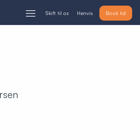
Skift til os
Henvis
Book tid
rsen