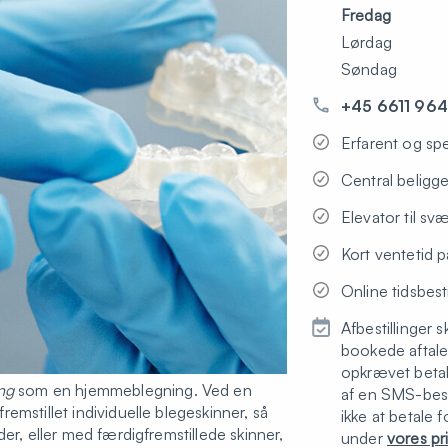
Fredag
Lørdag
Søndag
+45 6611 96
Erfarent og spe
Central beligg
Elevator til sv
Kort ventetid 
Online tidsbest
Afbestillinger 
bookede aftale 
opkrævet beta
ng
som en hjemmeblegning. Ved en
af en SMS-beske
emstillet individuelle blegeskinner, så
ikke at betale 
der, eller med færdigfremstillede skinner,
under
vores pr