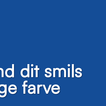
d dit smils
ige farve