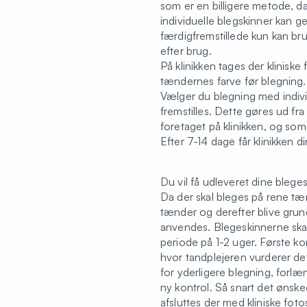
som er en billigere metode, da 
individuelle blegskinner kan 
færdigfremstillede kun kan br
efter brug.
På klinikken tages der klinisk
tændernes farve før blegning.
Vælger du blegning med individ
fremstilles. Dette gøres ud fra 
foretaget på klinikken, og som
Efter 7-14 dage får klinikken d
Du vil få udleveret dine bleg
Da der skal bleges på rene tæn
tænder og derefter blive grund
anvendes. Blegeskinnerne ska
periode på 1-2 uger. Første ko
hvor tandplejeren vurderer det
for yderligere blegning, forlæn
ny kontrol. Så snart det ønske
afsluttes der med kliniske foto