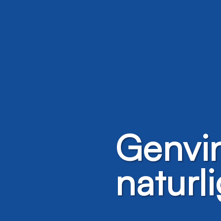
Genvin
naturl