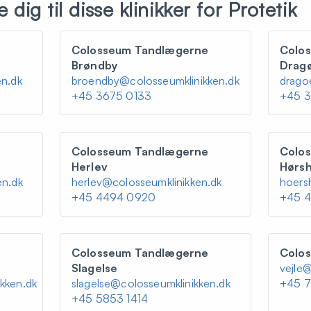
ig til disse klinikker for Protetik
e
Colosseum Tandlægerne
Colo
Brøndby
Drag
en.dk
broendby@colosseumklinikken.dk
drago
+45 3675 0133
+45 3
e
Colosseum Tandlægerne
Colo
Herlev
Hørs
en.dk
herlev@colosseumklinikken.dk
hoers
+45 4494 0920
+45 
e
Colosseum Tandlægerne
Colos
Slagelse
vejle
kken.dk
slagelse@colosseumklinikken.dk
+45 7
+45 5853 1414