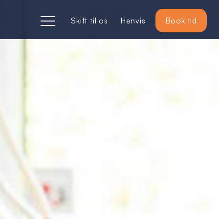
Skift til os
Henvis
Book tid