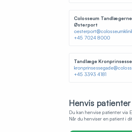
Colosseum Tandlægern
Østerport
oesterport@colosseumklini
+45 7024 8000
Tandlæge Kronprinsess
kronprinsessegade@colosse
+45 3393 4181
Henvis patienter
Du kan henvise patienter via 
Når du henviser en patient i d