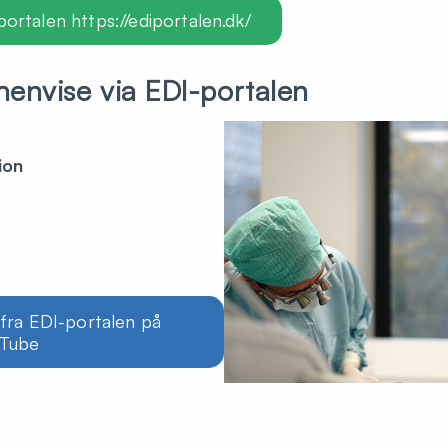
portalen https://ediportalen.dk/
 henvise via EDI-portalen
ion
 fra EDI-portalen på
uTube