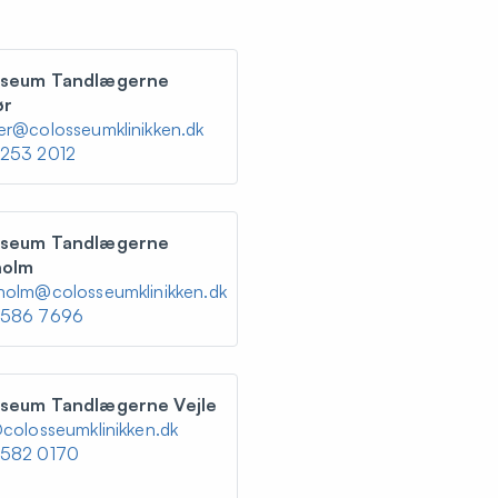
sseum Tandlægerne
ør
er@colosseumklinikken.dk
253 2012
sseum Tandlægerne
holm
holm@colosseumklinikken.dk
4586 7696
seum Tandlægerne Vejle
@colosseumklinikken.dk
582 0170