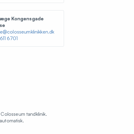
læge Kongensgade
se
e@colosseumklinikken.dk
611 6701
 Colosseum tandklinik.
 automatisk.