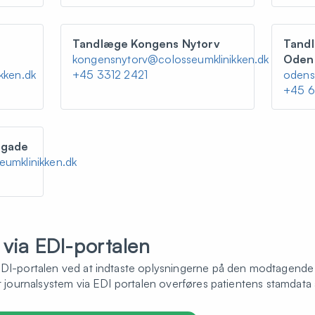
e
Tandlæge Kongens Nytorv
Tand
kongensnytorv@colosseumklinikken.dk
Oden
kken.dk
+45 3312 2421
odens
+45 6
egade
umklinikken.dk
 via EDI-portalen
EDI-portalen ved at indtaste oplysningerne på den modtagende
it journalsystem via EDI portalen overføres patientens stamdata