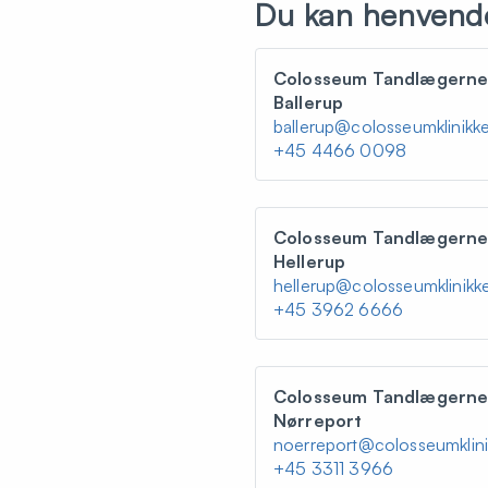
Du kan henvende d
Colosseum Tandlægern
Ballerup
ballerup@colosseumklinikk
+45 4466 0098
Colosseum Tandlægern
Hellerup
hellerup@colosseumklinikk
+45 3962 6666
Colosseum Tandlægern
Nørreport
noerreport@colosseumklini
+45 3311 3966