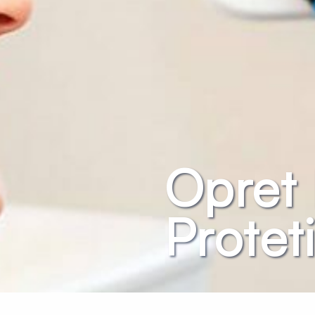
Opret 
Protet