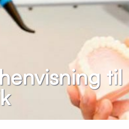
henvisning til
ik